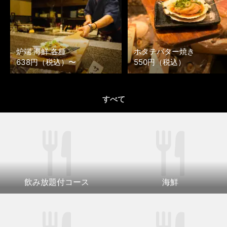
炉端 海鮮 各種
ホタテバター焼き
638円（税込）〜
550円（税込）
すべて
飲み放題付コース
海鮮