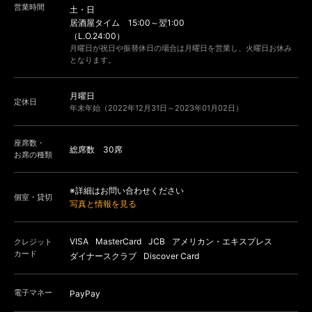
営業時間
土・日
居酒屋タイム 15:00～翌1:00
（L.O.24:00）
月曜日が祝日や振替休日の場合は月曜日を営業し、火曜日お休み
となります。
月曜日
定休日
年末年始（2022年12月31日～2023年01月02日）
座席数・
総席数 30席
お席の種類
※詳細はお問い合わせください
個室・貸切
写真と情報を見る
VISA
MasterCard
JCB
アメリカン・エキスプレス
クレジット
カード
ダイナースクラブ
Discover Card
電子マネー
PayPay