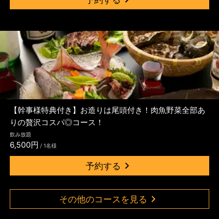
【幹事様特典付き】お造りは尾頭付き！肉魚野菜全部あ
りの贅沢コスパ◎コース！
飲み放題
6,500円
/ 1名様
予約する
その他のコースを見る