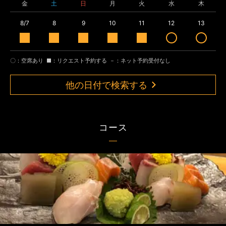
金
土
日
月
火
水
木
8/7
8
9
10
11
12
13
〇：空席あり
■：リクエスト予約する
－：ネット予約受付なし
他の日付で検索する
コース