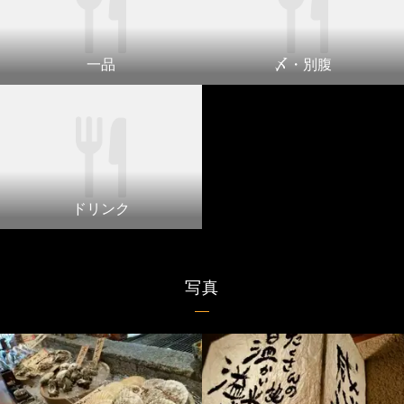
一品
〆・別腹
ドリンク
写真