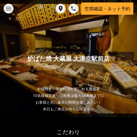
空席確認・ネット予約
炉ばた焼 大蔵屋 大津京駅前店
炉端焼き・海鮮料理が愉しめる居酒屋
10名様個室あり◎座敷は最大36名様まで◎
お客様と共に最幸の時間を楽しみたい！
本日もご来店お待ちしてます！
こだわり