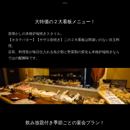
大特価の２大看板メニュー！
昔懐かしの本格炉端焼きスタイル。
【ホタテバター】【サザエ壺焼き】この２大看板は間違いのない目玉料
理。
店長、料理長が毎日仕入れる魚介類と野菜類の変化も本格炉端焼きなら
ではの醍醐味です。
飲み放題付き季節ごとの宴会プラン！