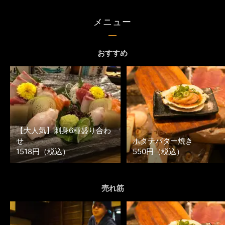
メニュー
おすすめ
【大人気】刺身6種盛り合わ
せ
ホタテバター焼き
1518円（税込）
550円（税込）
売れ筋